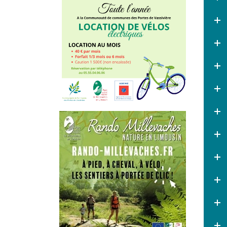
le document.
Fermeture de la France
service du 17/08 au 28/08
inclus
Permanences délocalisées
France Services :
P
as de
permanence en août 2026 -
Permanences de septembre
2026
France Services des Portes
de Vassivière
PERMANENCES
PARTENAIRES :
Août 2026
et
Septembre 2026
L'eau n'est pas une
ressource inépuisable
:
Voir