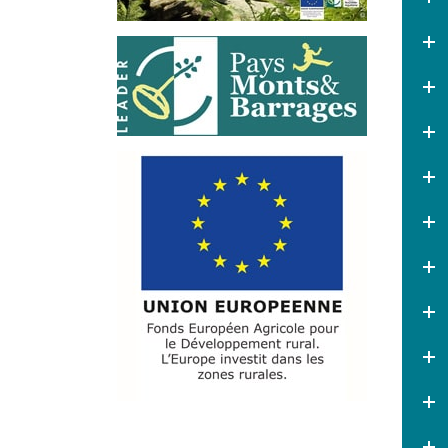
le document.
Gratuité des médiathèques
:
Les médiathèques deviennent
gratuites à partir du 1er
septembre 2026.
Voir le
document
.
Info factures par l'ARS
:
découvrir la
qualité de l'eau
potable
distribuée sur le
territoire
Dans le cadre de
l'information des usagers sur
la qualité de l'eau potable,
l'Agence Régionale de Santé
(ARS) établit chaque année
une fiche de synthèse,
appelée "infofacture", qui