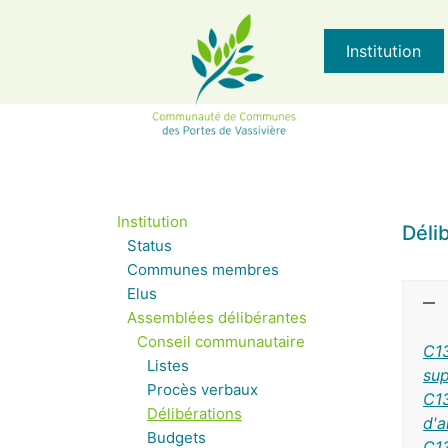
Institution
Institution
Déli
Status
Communes membres
Elus
Assemblées délibérantes
Conseil communautaire
C13
Listes
sup
Procès verbaux
C13
Délibérations
d'a
Budgets
C13