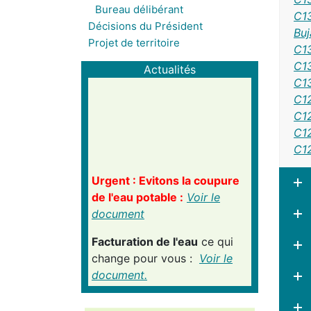
Bureau délibérant
C13
Décisions du Président
Buj
Projet de territoire
C1
C13
Actualités
C13
C12
C12
C12
C1
Urgent : Evitons la coupure
de l'eau potable :
Voir le
document
Facturation de l'eau
ce qui
change pour vous :
Voir le
document.
Déchèteries
: Horaires
adaptés fortes chaleurs :
Voir