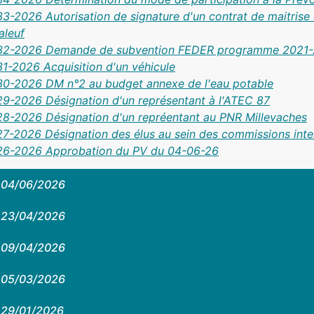
3-2026 Autorisation de signature d'un contrat de maitrise 
aleuf
32-2026 Demande de subvention FEDER programme 2021
1-2026 Acquisition d'un véhicule
0-2026 DM n°2 au budget annexe de l'eau potable
9-2026 Désignation d'un représentant à l'ATEC 87
8-2026 Désignation d'un repréentant au PNR Millevaches
7-2026 Désignation des élus au sein des commissions in
26-2026 Approbation du PV du 04-06-26
04/06/2026
23/04/2026
09/04/2026
05/03/2026
29/01/2026