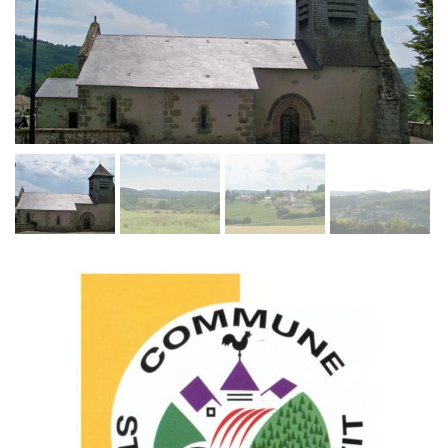
Septembre 2026
L'eau n'est pas une ressource inépuisable
:
Voir
le document.
Gratuité des médiathèques
: Les médiathèques
deviennent gratuites à partir du 1er septembre
2026.
Voir le document
.
Info factures par l'ARS
: découvrir la
qualité de
l'eau potable
distribuée sur le territoire
Dans le cadre de l'information des usagers sur la
qualité de l'eau potable, l'Agence Régionale de
Santé (ARS) établit chaque année une fiche de
synthèse, appelée "infofacture", qui présente pour
toute unité de distribution (UDI) les
caractéristiques de l'eau distribuée (origine,
protection, qualité, conformité réglementaire...).
Ces fiches de synthèse sont disponibles sur les
liens ci-dessous ou sur le lien suivant (carte de