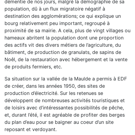
démentie de nos jours, malgré la démographie de sa
territoire de la Communauté de Communes :
Voir
population, dû à un flux migratoire négatif à
les informations
destination des agglomérations; ce qui explique un
Micro-entreprises : Plus juste, plus simple, plus
bourg relativement peu important, regroupé à
efficace, la facturation électronique, c’est aussi
proximité de sa mairie. A cela, plus de vingt villages ou
pour vous ! :
Voir le document
hameaux abritent la population dont une proportion
des actifs vit des divers métiers de l’agriculture, du
Travaux de performance des lignes ferroviaires
bâtiment, de production de granulats, de sapins de
en Corrèze :
Voir le document
Noêl, de la restauration avec hébergement et la vente
de produits fermiers, etc.
Élection communautaire
.
Voir les informations ...
Sa situation sur la vallée de la Maulde a permis à EDF
Discours de candidature de M. Vincent
de créer, dans les années 1950, des sites de
ECHASSERIEAU pour l'élection à la présidence de
production d’électricité. Sur les retenues se
la Communauté de communes :
Voir le document...
développent de nombreuses activités touristiques et
Démarche frauduleuse :
faux agents
se
de loisirs avec d’intéressantes possibilités de pêche,
présentant au domicile des habitants
pour
et, durant l’été, il est agréable de profiter des berges
proposer la vente ou le remplacement de
du plan d’eau pour se baigner au coeur d’un site
containers poubelles.
Voir les informations....
reposant et verdoyant.