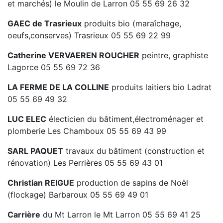
et marchés) le Moulin de Larron 05 55 69 26 32
l'ARS) :
Carte
Augne
GAEC de Trasrieux
produits bio (maraîchage,
Beaumont-du-Lac
oeufs,conserves) Trasrieux 05 55 69 22 99
Bujaleuf
Cheissoux
Catherine VERVAEREN ROUCHER
peintre, graphiste
Domps
Lagorce 05 55 69 72 36
Eymoutiers
LA FERME DE LA COLLINE
produits laitiers bio Ladrat
Nedde
05 55 69 49 32
Peyrat-le-Château
Rempnat
LUC ELEC
électicien du bâtiment,électroménager et
Saint-Amand-le-Petit
plomberie Les Chamboux 05 55 69 43 99
Saint-Julien-le-Petit
Sainte-Anne-Saint-Priest
SARL PAQUET
travaux du bâtiment (construction et
rénovation) Les Perrières 05 55 69 43 01
Information Tiers Payant :
Le règlement du ticket
modérateur (part mutuelle) pourra s’effectuer par
Christian REIGUE
production de sapins de Noël
carte bancaire.
Voir le document
(flockage) Barbaroux 05 55 69 49 01
Alerte restriction des usages de l’eau
sur le
Carrière
du Mt Larron le Mt Larron 05 55 69 41 25