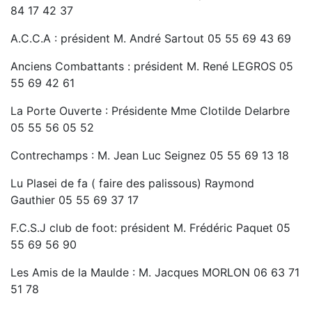
Concertation du
PLUi
.
Voir le document...
84 17 42 37
Devenez Maître Nageur Sauveteur
ou surveillant
A.C.C.A : président M. André Sartout 05 55 69 43 69
de baignade
Voir les informations...
Anciens Combattants : président M. René LEGROS 05
Centre de santé intercommunal
:
Changement
55 69 42 61
de numéro de
téléphone
à compter du 1er
La Porte Ouverte : Présidente Mme Clotilde Delarbre
octobre :
05 87 08 70 09.
En savoir plus...
05 55 56 05 52
Collecte des déchets :
Nouvelle organisation du
Contrechamps : M. Jean Luc Seignez 05 55 69 13 18
ramassage des ordures ménagères
En savoir plus
...
Lu Plasei de fa ( faire des palissous) Raymond
Gauthier 05 55 69 37 17
Consultation publique SYDED 2035
En savoir
plus ...
F.C.S.J club de foot: président M. Frédéric Paquet 05
55 69 56 90
DECHETTERIE :
les demandes de cartes d'accès
sont à faire auprès du
SYDED 87 (information sur
Les Amis de la Maulde : M. Jacques MORLON 06 63 71
leur site internet
ou auprès du gardien de la
51 78
déchetterie)