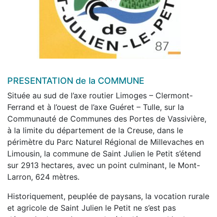
l'ARS) :
Carte
Augne
Beaumont-du-Lac
Bujaleuf
Cheissoux
Domps
Eymoutiers
PRESENTATION de la COMMUNE
Nedde
Située au sud de l’axe routier Limoges – Clermont-
Peyrat-le-Château
Ferrand et à l’ouest de l’axe Guéret – Tulle, sur la
Rempnat
Communauté de Communes des Portes de Vassivière,
Saint-Amand-le-Petit
à la limite du département de la Creuse, dans le
Saint-Julien-le-Petit
périmètre du Parc Naturel Régional de Millevaches en
Sainte-Anne-Saint-Priest
Limousin, la commune de Saint Julien le Petit s’étend
sur 2913 hectares, avec un point culminant, le Mont-
Information Tiers Payant :
Le règlement du ticket
Larron, 624 mètres.
modérateur (part mutuelle) pourra s’effectuer par
carte bancaire.
Voir le document
Historiquement, peuplée de paysans, la vocation rurale
et agricole de Saint Julien le Petit ne s’est pas
Alerte restriction des usages de l’eau
sur le