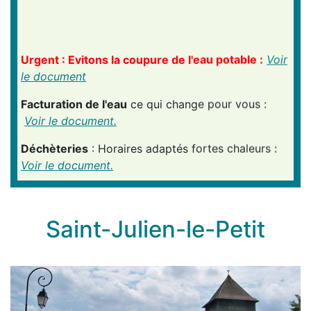
Urgent : Evitons la coupure de l'eau potable :
Voir
le document
Facturation de l'eau
ce qui change pour vous :
Voir le document.
Déchèteries
: Horaires adaptés fortes chaleurs :
Voir le document.
Fermeture de la France service du 17/08 au
28/08 inclus
Saint-Julien-le-Petit
Permanences délocalisées France Services :
P
as
de permanence en août 2026 -
Permanences de
septembre 2026
France Services des Portes de Vassivière
PERMANENCES PARTENAIRES :
Août 2026
et