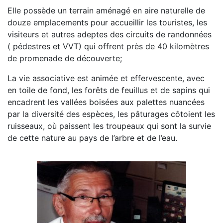
Concertation du
PLUi
.
Voir le document...
Elle possède un terrain aménagé en aire naturelle de
douze emplacements pour accueillir les touristes, les
Devenez Maître Nageur Sauveteur
ou surveillant
visiteurs et autres adeptes des circuits de randonnées
de baignade
Voir les informations...
( pédestres et VVT) qui offrent près de 40 kilomètres
de promenade de découverte;
Centre de santé intercommunal
:
Changement
de numéro de
téléphone
à compter du 1er
La vie associative est animée et effervescente, avec
octobre :
05 87 08 70 09.
En savoir plus...
en toile de fond, les forêts de feuillus et de sapins qui
encadrent les vallées boisées aux palettes nuancées
Collecte des déchets :
Nouvelle organisation du
par la diversité des espèces, les pâturages côtoient les
ramassage des ordures ménagères
En savoir plus
ruisseaux, où paissent les troupeaux qui sont la survie
...
de cette nature au pays de l’arbre et de l’eau.
Consultation publique SYDED 2035
En savoir
plus ...
DECHETTERIE :
les demandes de cartes d'accès
sont à faire auprès du
SYDED 87 (information sur
leur site internet
ou auprès du gardien de la
déchetterie)