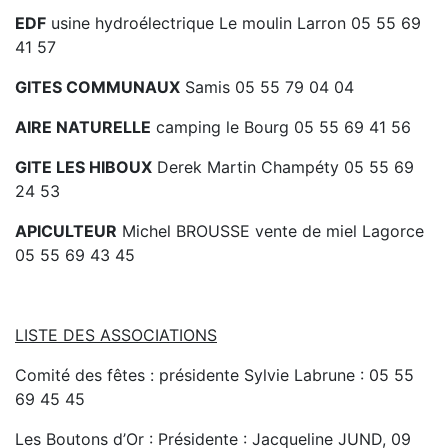
territoire de la Communauté de Communes :
Voir
EDF
usine hydroélectrique Le moulin Larron 05 55 69
les informations
41 57
Micro-entreprises : Plus juste, plus simple, plus
GITES COMMUNAUX
Samis 05 55 79 04 04
efficace, la facturation électronique, c’est aussi
pour vous ! :
Voir le document
AIRE NATURELLE
camping le Bourg 05 55 69 41 56
Travaux de performance des lignes ferroviaires
GITE LES HIBOUX
Derek Martin Champéty 05 55 69
en Corrèze :
Voir le document
24 53
Élection communautaire
.
Voir les informations ...
APICULTEUR
Michel BROUSSE vente de miel Lagorce
05 55 69 43 45
Discours de candidature de M. Vincent
ECHASSERIEAU pour l'élection à la présidence de
la Communauté de communes :
Voir le document...
LISTE DES ASSOCIATIONS
Démarche frauduleuse :
faux agents
se
présentant au domicile des habitants
pour
Comité des fêtes : présidente Sylvie Labrune : 05 55
proposer la vente ou le remplacement de
69 45 45
containers poubelles.
Voir les informations....
Les Boutons d’Or : Présidente : Jacqueline JUND, 09