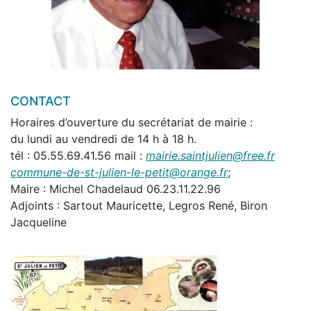
Urgent : Evitons la coupure de l'eau potable :
Voir
le document
Facturation de l'eau
ce qui change pour vous :
CONTACT
Voir le document.
Horaires d’ouverture du secrétariat de mairie :
Déchèteries
: Horaires adaptés fortes chaleurs :
du lundi au vendredi de 14 h à 18 h.
Voir le document.
tél : 05.55.69.41.56 mail :
mairie.saintjulien@free.fr
commune-de-st-julien-le-petit@orange.fr
;
Fermeture de la France service du 17/08 au
Maire : Michel Chadelaud 06.23.11.22.96
28/08 inclus
Adjoints : Sartout Mauricette, Legros René, Biron
Permanences délocalisées France Services :
P
as
Jacqueline
de permanence en août 2026 -
Permanences de
septembre 2026
France Services des Portes de Vassivière
PERMANENCES PARTENAIRES :
Août 2026
et