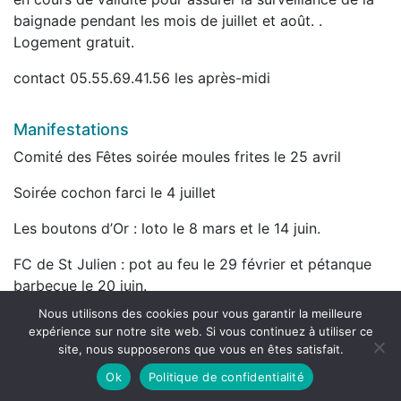
baignade pendant les mois de juillet et août. .
Logement gratuit.
contact 05.55.69.41.56 les après-midi
Manifestations
Comité des Fêtes soirée moules frites le 25 avril
Soirée cochon farci le 4 juillet
Les boutons d’Or : loto le 8 mars et le 14 juin.
FC de St Julien : pot au feu le 29 février et pétanque
barbecue le 20 juin.
Nous utilisons des cookies pour vous garantir la meilleure
expérience sur notre site web. Si vous continuez à utiliser ce
site, nous supposerons que vous en êtes satisfait.
Contact
Ok
Politique de confidentialité
Mentions légales